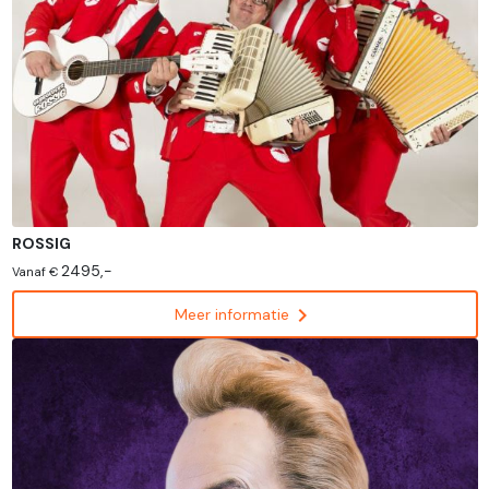
ROSSIG
2495,-
Vanaf €
chevron_right
Meer informatie