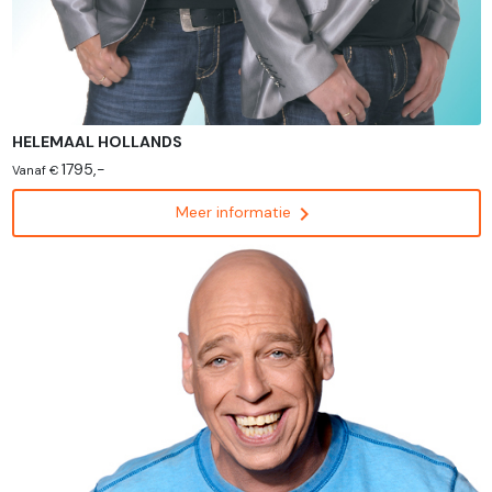
HELEMAAL HOLLANDS
1795,-
Vanaf €
chevron_right
Meer informatie