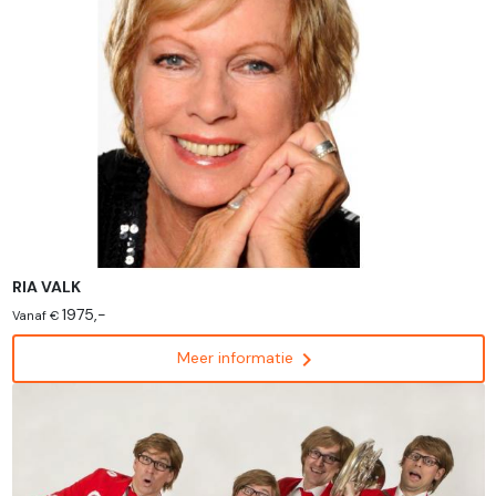
RIA VALK
1975,-
Vanaf €
chevron_right
Meer informatie