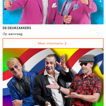
DE DEURZAKKERS
Op aanvraag
chevron_right
Meer informatie