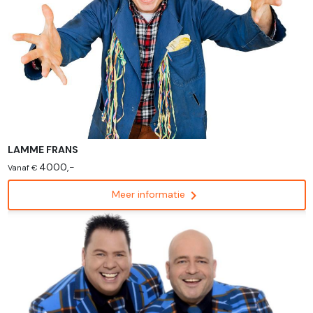
LAMME FRANS
4000,-
Vanaf €
chevron_right
Meer informatie