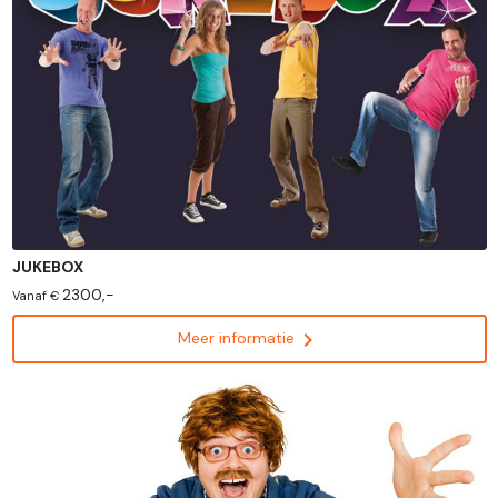
JUKEBOX
2300,-
Vanaf €
chevron_right
Meer informatie