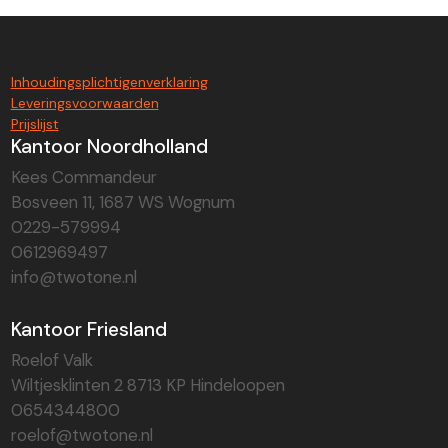
Inhoudingsplichtigenverklaring
Leveringsvoorwaarden
Prijslijst
Kantoor Noordholland
Kees Commandeur
Bosveen 11, 1687 WS Wognum
0229-579994
0612969497
info@twotone.nl
Kantoor Friesland
Roelof Valk
Wiltjesklinten 2 8713 KP Hindeloopen
0654344800
roelof@twotone.nl