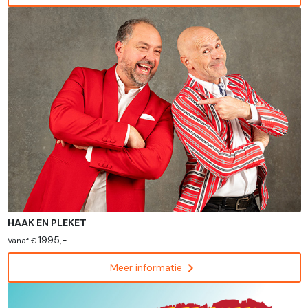
HAAK EN PLEKET
1995,-
Vanaf €
chevron_right
Meer informatie