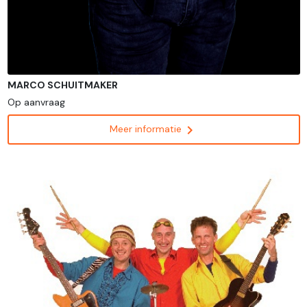
MARCO SCHUITMAKER
Op aanvraag
chevron_right
Meer informatie