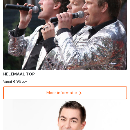
HELEMAAL TOP
995,-
Vanaf €
chevron_right
Meer informatie