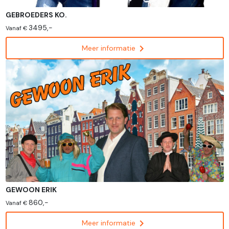
GEBROEDERS KO.
3495,-
Vanaf €
chevron_right
Meer informatie
GEWOON ERIK
860,-
Vanaf €
chevron_right
Meer informatie