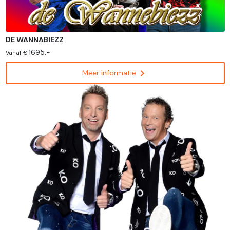
DE WANNABIEZZ
1695,-
Vanaf €
chevron_right
Meer informatie