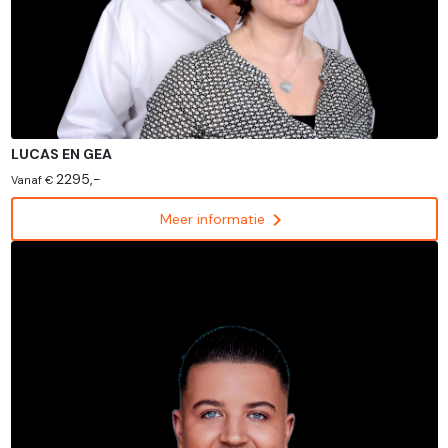
LUCAS EN GEA
2295,-
Vanaf €
chevron_right
Meer informatie