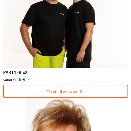
PARTYFRIEX
2595,-
Vanaf €
chevron_right
Meer informatie