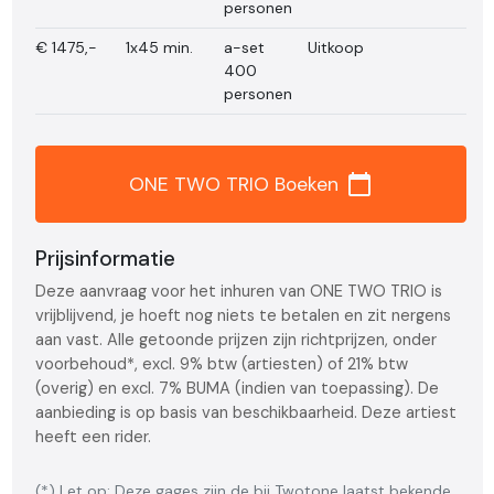
personen
€
1475,-
1x45 min.
a-set
Uitkoop
400
personen
calendar_today
ONE TWO TRIO Boeken
Prijsinformatie
Deze aanvraag voor het inhuren van ONE TWO TRIO is
vrijblijvend, je hoeft nog niets te betalen en zit nergens
aan vast. Alle getoonde prijzen zijn richtprijzen, onder
voorbehoud*, excl. 9% btw (artiesten) of 21% btw
(overig) en excl. 7% BUMA (indien van toepassing). De
aanbieding is op basis van beschikbaarheid. Deze artiest
heeft een rider.
(*) Let op: Deze gages zijn de bij Twotone laatst bekende