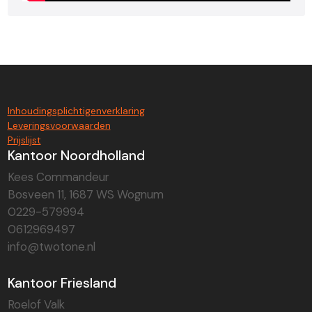
Inhoudingsplichtigenverklaring
Leveringsvoorwaarden
Prijslijst
Kantoor Noordholland
Kees Commandeur
Bosveen 11, 1687 WS Wognum
0229-579994
0612969497
info@twotone.nl
Kantoor Friesland
Roelof Valk