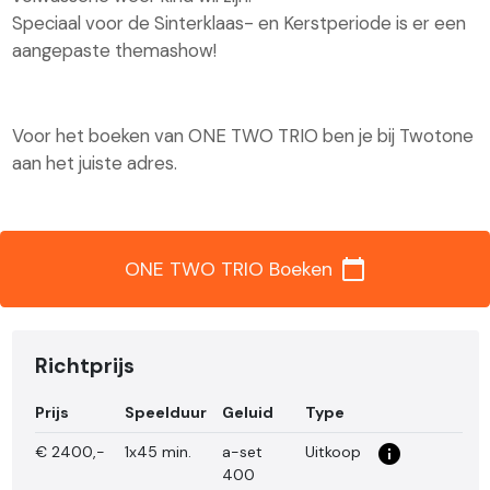
Speciaal voor de Sinterklaas- en Kerstperiode is er een
aangepaste themashow!
Voor het boeken van ONE TWO TRIO ben je bij Twotone
aan het juiste adres.
calendar_today
ONE TWO TRIO Boeken
Richtprijs
Prijs
Speelduur
Geluid
Type
info_i
€
2400,-
1x45 min.
a-set
Uitkoop
400