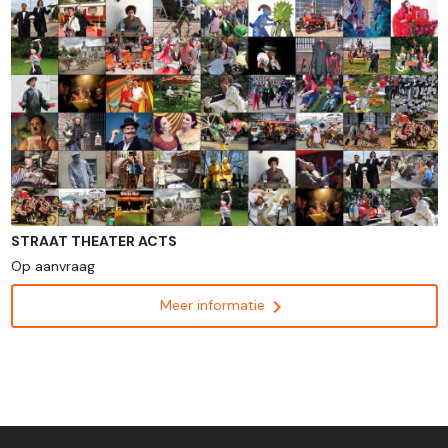
STRAAT THEATER ACTS
Op aanvraag
chevron_right
Meer informatie