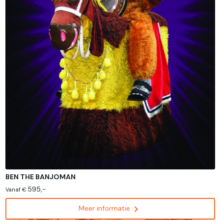
BEN THE BANJOMAN
595,-
Vanaf €
chevron_right
Meer informatie