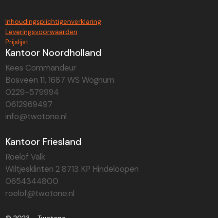
Inhoudingsplichtigenverklaring
Leveringsvoorwaarden
Prijslijst
Kantoor Noordholland
Kees Commandeur
Bosveen 11, 1687 WS Wognum
0229-579994
0612969497
info@twotone.nl
Kantoor Friesland
Roelof Valk
Wiltjesklinten 2 8713 KP Hindeloopen
0654344800
roelof@twotone.nl
© 2023 - Twotone