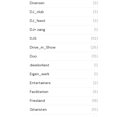
Diversen
(2)
DJ_club
(3)
DJ_feest
(3)
DJ+ zang
(1)
DJS
(112)
Drive_in_Show
(26)
Duo
(15)
dweilorkest
(1)
Eigen_werk
(1)
Entertainers
(2)
Faciliteiten
(9)
Friesland
(18)
Gitaristen
(15)