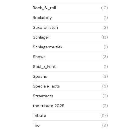
Rock_&_roll
(10)
Rockabilly
(1)
Saxofonisten
(2)
Schlager
(13)
Schlagermuziek
(1)
Shows
(3)
Soul_/_Funk
(1)
Spaans
(3)
Speciale_acts
(5)
Straatacts
(2)
the tribute 2025
(2)
Tribute
(117)
Trio
(9)