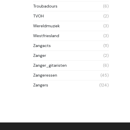
Troubadours
(6)
TVOH
(2)
Wereldmuziek
(3)
Westfriesland
(3)
Zangacts
(11)
Zanger
(2)
Zanger_gitaristen
(6)
Zangeressen
(45)
Zangers
(124)