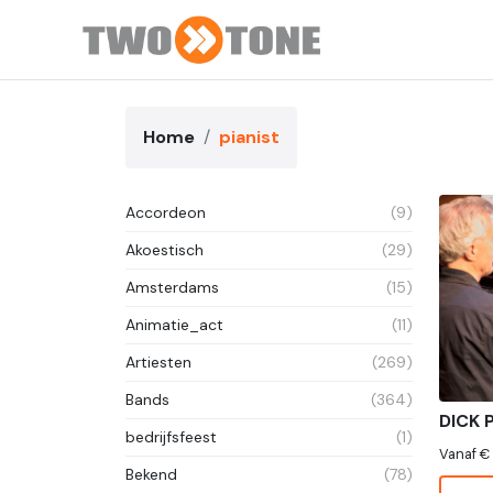
Home
pianist
Accordeon
(9)
Akoestisch
(29)
Amsterdams
(15)
Animatie_act
(11)
Artiesten
(269)
Bands
(364)
DICK 
bedrijfsfeest
(1)
Vanaf €
Bekend
(78)