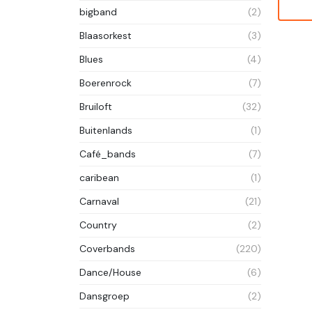
bigband
(2)
Blaasorkest
(3)
Blues
(4)
Boerenrock
(7)
Bruiloft
(32)
Buitenlands
(1)
Café_bands
(7)
caribean
(1)
Carnaval
(21)
Country
(2)
Coverbands
(220)
Dance/House
(6)
Dansgroep
(2)