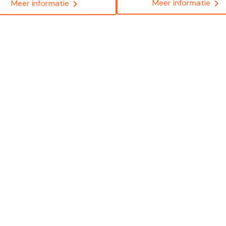
Meer informatie
chevron_right
Meer informatie
chevron_right