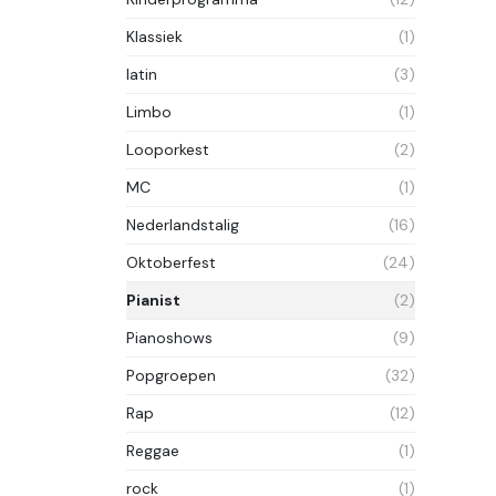
Klassiek
(1)
latin
(3)
Limbo
(1)
Looporkest
(2)
MC
(1)
Nederlandstalig
(16)
Oktoberfest
(24)
Pianist
(2)
Pianoshows
(9)
Popgroepen
(32)
Rap
(12)
Reggae
(1)
rock
(1)