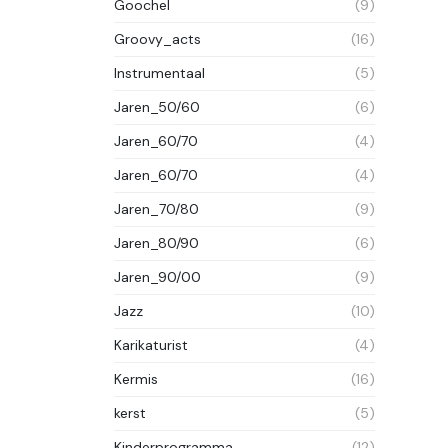
Goochel
(9)
Groovy_acts
(16)
Instrumentaal
(5)
Jaren_50/60
(6)
Jaren_60/70
(4)
Jaren_60/70
(4)
Jaren_70/80
(9)
Jaren_80/90
(6)
Jaren_90/00
(9)
Jazz
(10)
Karikaturist
(4)
Kermis
(16)
kerst
(5)
Kinderprogramma
(12)