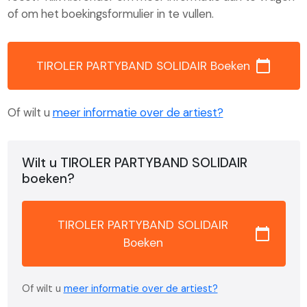
of om het boekingsformulier in te vullen.
calendar_today
TIROLER PARTYBAND SOLIDAIR Boeken
Of wilt u
meer informatie over de artiest?
Wilt u TIROLER PARTYBAND SOLIDAIR
boeken?
TIROLER PARTYBAND SOLIDAIR
calendar_today
Boeken
Of wilt u
meer informatie over de artiest?