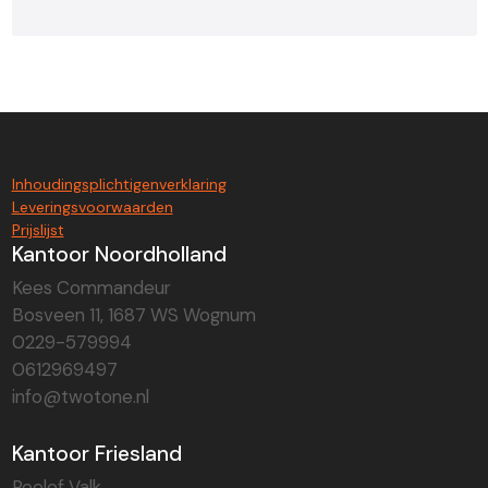
Inhoudingsplichtigenverklaring
Leveringsvoorwaarden
Prijslijst
Kantoor Noordholland
Kees Commandeur
Bosveen 11, 1687 WS Wognum
0229-579994
0612969497
info@twotone.nl
Kantoor Friesland
Roelof Valk