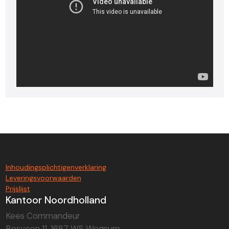
Inhoudingsplichtigenverklaring
Leveringsvoorwaarden
Prijslijst
Kantoor Noordholland
Kees Commandeur
Bosveen 11, 1687 WS Wognum