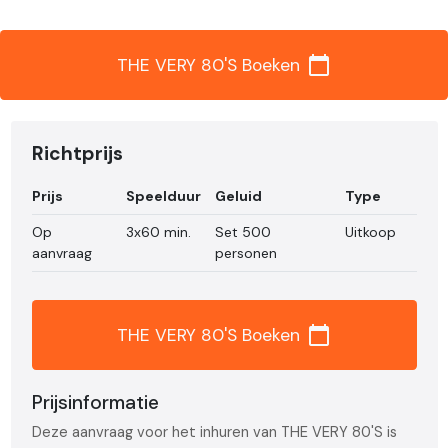
calendar_today
THE VERY 80'S Boeken
Richtprijs
Prijs
Speelduur
Geluid
Type
Op
3x60 min.
Set 500
Uitkoop
aanvraag
personen
calendar_today
THE VERY 80'S Boeken
Prijsinformatie
Deze aanvraag voor het inhuren van THE VERY 80'S is