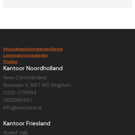
Inhoudingsplichtigenverklaring
Leveringsvoorwaarden
Prijslijst
Kantoor Noordholland
Kees Commandeur
Bosveen 11, 1687 WS Wognum
0229-579994
0612969497
info@twotone.nl
Kantoor Friesland
Roelof Valk