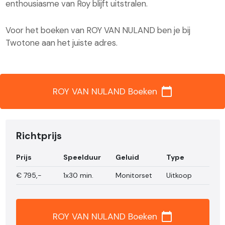
enthousiasme van Roy blijft uitstralen.
Voor het boeken van ROY VAN NULAND ben je bij
Twotone aan het juiste adres.
calendar_today
ROY VAN NULAND Boeken
Richtprijs
Prijs
Speelduur
Geluid
Type
€
795,-
1x30 min.
Monitorset
Uitkoop
calendar_today
ROY VAN NULAND Boeken