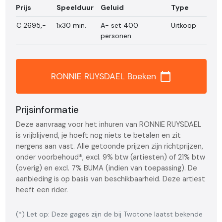
Prijs
Speelduur
Geluid
Type
€
2695,-
1x30 min.
A- set 400
Uitkoop
personen
calendar_today
RONNIE RUYSDAEL Boeken
Prijsinformatie
Deze aanvraag voor het inhuren van RONNIE RUYSDAEL
is vrijblijvend, je hoeft nog niets te betalen en zit
nergens aan vast. Alle getoonde prijzen zijn richtprijzen,
onder voorbehoud*, excl. 9% btw (artiesten) of 21% btw
(overig) en excl. 7% BUMA (indien van toepassing). De
aanbieding is op basis van beschikbaarheid. Deze artiest
heeft een rider.
(*) Let op: Deze gages zijn de bij Twotone laatst bekende