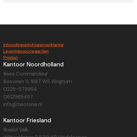
Inhoudingsplichtigenverklaring
Leveringsvoorwaarden
Prijslijst
Kantoor Noordholland
Kees Commandeur
Bosveen 11, 1687 WS Wognum
0229-579994
0612969497
info@twotone.nl
Kantoor Friesland
Roelof Valk