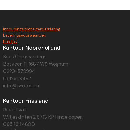
Inhoudingsplichtigenverklaring
Leveringsvoorwaarden
Prijslijst
Kantoor Noordholland
Kees Commandeur
Bosveen 11, 1687 WS Wognum
0229-579994
0612969497
info@twotone.nl
Kantoor Friesland
Roelof Valk
Wiltjesklinten 2 8713 KP Hindeloopen
0654344800