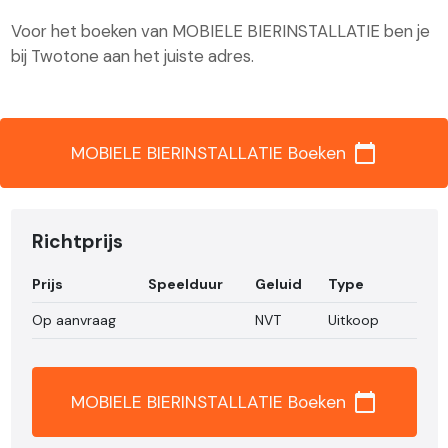
Voor het boeken van MOBIELE BIERINSTALLATIE ben je
bij Twotone aan het juiste adres.
calendar_today
MOBIELE BIERINSTALLATIE Boeken
Richtprijs
Prijs
Speelduur
Geluid
Type
Op aanvraag
NVT
Uitkoop
calendar_today
MOBIELE BIERINSTALLATIE Boeken