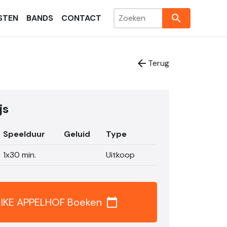
search
STEN
BANDS
CONTACT
arrow_back
Terug
js
Speelduur
Geluid
Type
1x30 min.
Uitkoop
IKE APPELHOF Boeken
calendar_today