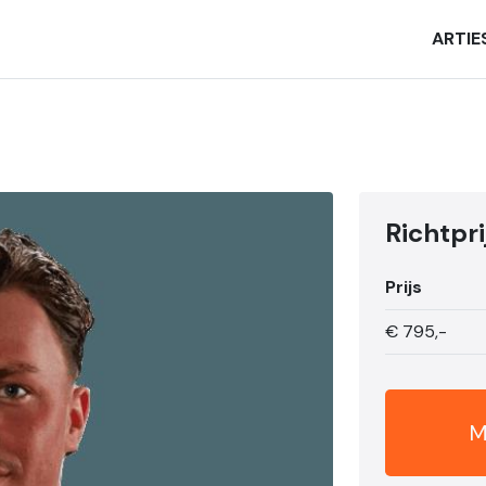
ARTIE
Richtpri
Prijs
€
795,-
M