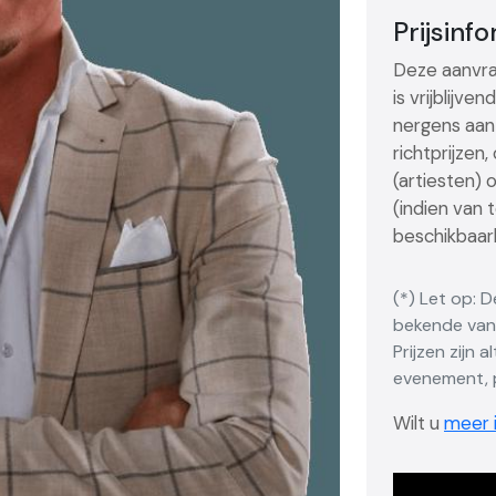
Prijsinf
Deze aanvra
is vrijblijve
nergens aan 
richtprijzen
(artiesten) 
(indien van 
beschikbaarh
(*) Let op: 
bekende vana
Prijzen zijn 
evenement, p
Wilt u
meer i