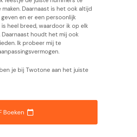
k feestje de juiste nummers te
 maken. Daarnaast is het ook altijd
geven en er een persoonlijk
 is heel breed, waardoor ik op elk
n. Daarnaast houdt het mij ook
eden. Ik probeer mij te
 aanpassingsvermogen.
en je bij Twotone aan het juiste
F Boeken
calendar_today