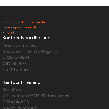
Inhoudingsplichtigenverklaring
Leveringsvoorwaarden
Prijslijst
Kantoor Noordholland
Kees Commandeur
Bosveen 11, 1687 WS Wognum
0229-579994
0612969497
info@twotone.nl
Kantoor Friesland
Roelof Valk
Wiltjesklinten 2 8713 KP Hindeloopen
0654344800
roelof@twotone.nl