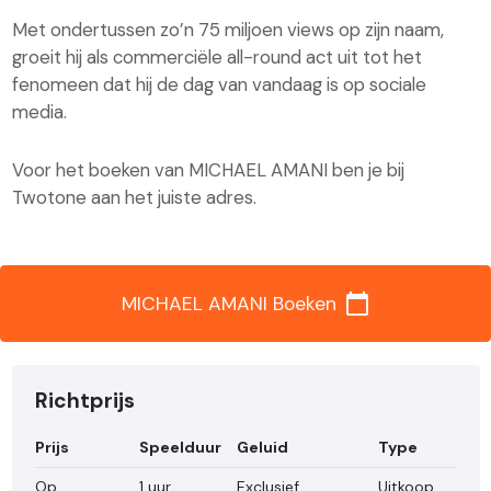
Met ondertussen zo’n 75 miljoen views op zijn naam,
groeit hij als commerciële all-round act uit tot het
fenomeen dat hij de dag van vandaag is op sociale
media.
Voor het boeken van MICHAEL AMANI ben je bij
Twotone aan het juiste adres.
calendar_today
MICHAEL AMANI Boeken
Richtprijs
Prijs
Speelduur
Geluid
Type
Op
1 uur
Exclusief
Uitkoop