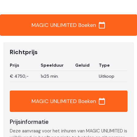
calendar_today
MAGIC UNLIMITED Boeken
Richtprijs
Prijs
Speelduur
Geluid
Type
€
4750,-
1x25 min.
Uitkoop
calendar_today
MAGIC UNLIMITED Boeken
Prijsinformatie
Deze aanvraag voor het inhuren van MAGIC UNLIMITED is