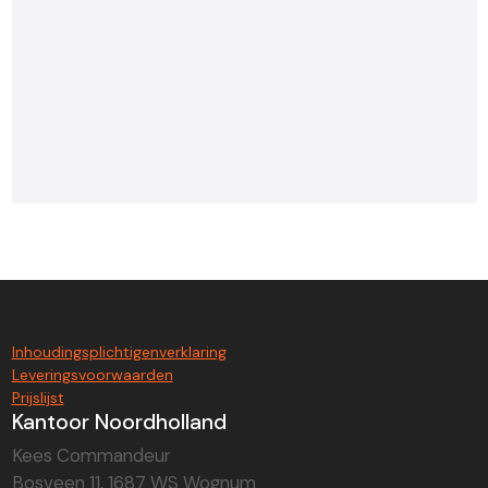
Inhoudingsplichtigenverklaring
Leveringsvoorwaarden
Prijslijst
Kantoor Noordholland
Kees Commandeur
Bosveen 11, 1687 WS Wognum