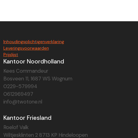
Inhoudingsplichtigenverklaring
Leveringsvoorwaarden
Prijslijst
Kantoor Noordholland
Kees Commandeur
Bosveen 11, 1687 WS Wognum
0229-579994
0612969497
info@twotone.nl
Kantoor Friesland
Roelof Valk
Wiltjesklinten 2 8713 KP Hindeloopen