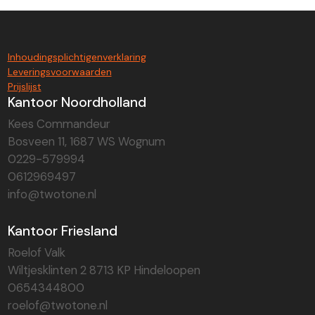
Inhoudingsplichtigenverklaring
Leveringsvoorwaarden
Prijslijst
Kantoor Noordholland
Kees Commandeur
Bosveen 11, 1687 WS Wognum
0229-579994
0612969497
info@twotone.nl
Kantoor Friesland
Roelof Valk
Wiltjesklinten 2 8713 KP Hindeloopen
0654344800
roelof@twotone.nl