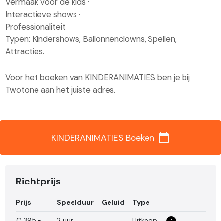
Vermaak voor de kids ·
Interactieve shows ·
Professionaliteit
Typen: Kindershows, Ballonnenclowns, Spellen,
Attracties.
Voor het boeken van KINDERANIMATIES ben je bij
Twotone aan het juiste adres.
calendar_today
KINDERANIMATIES Boeken
Richtprijs
Prijs
Speelduur
Geluid
Type
€
395,-
2 uur
Uitkoop