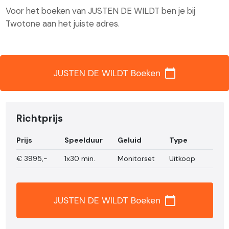
Voor het boeken van JUSTEN DE WILDT ben je bij
Twotone aan het juiste adres.
calendar_today
JUSTEN DE WILDT Boeken
Richtprijs
Prijs
Speelduur
Geluid
Type
€
3995,-
1x30 min.
Monitorset
Uitkoop
calendar_today
JUSTEN DE WILDT Boeken