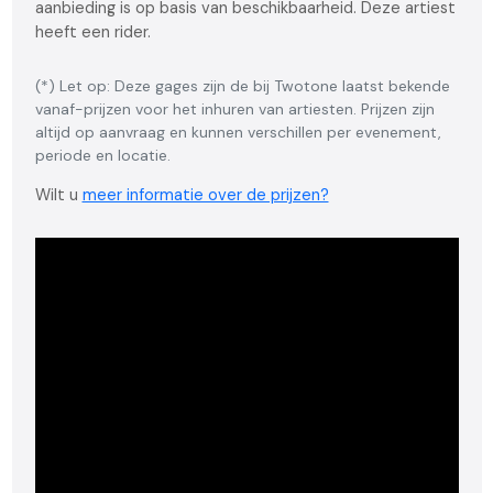
aanbieding is op basis van beschikbaarheid. Deze artiest
heeft een rider.
(*) Let op: Deze gages zijn de bij Twotone laatst bekende
vanaf-prijzen voor het inhuren van artiesten. Prijzen zijn
altijd op aanvraag en kunnen verschillen per evenement,
periode en locatie.
Wilt u
meer informatie over de prijzen?