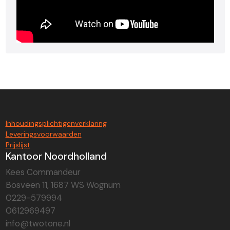
Inhoudingsplichtigenverklaring
Leveringsvoorwaarden
Prijslijst
Kantoor Noordholland
Kees Commandeur
Bosveen 11, 1687 WS Wognum
0229-579994
0612969497
info@twotone.nl