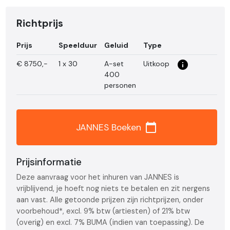
Richtprijs
Prijs
Speelduur
Geluid
Type
info_i
€
8750,-
1 x 30
A-set
Uitkoop
400
personen
calendar_today
JANNES Boeken
Prijsinformatie
Deze aanvraag voor het inhuren van JANNES is
vrijblijvend, je hoeft nog niets te betalen en zit nergens
aan vast. Alle getoonde prijzen zijn richtprijzen, onder
voorbehoud*, excl. 9% btw (artiesten) of 21% btw
(overig) en excl. 7% BUMA (indien van toepassing). De