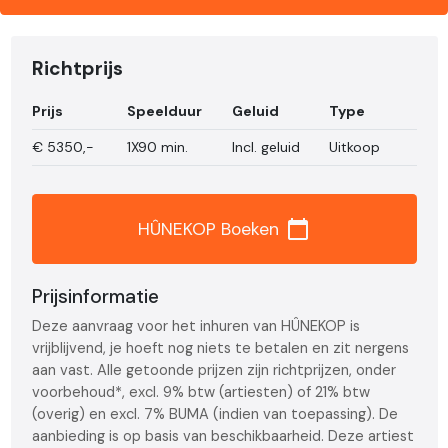
Richtprijs
Prijs
Speelduur
Geluid
Type
€
5350,-
1X90 min.
Incl. geluid
Uitkoop
calendar_today
HÛNEKOP Boeken
Prijsinformatie
Deze aanvraag voor het inhuren van HÛNEKOP is
vrijblijvend, je hoeft nog niets te betalen en zit nergens
aan vast. Alle getoonde prijzen zijn richtprijzen, onder
voorbehoud*, excl. 9% btw (artiesten) of 21% btw
(overig) en excl. 7% BUMA (indien van toepassing). De
aanbieding is op basis van beschikbaarheid. Deze artiest