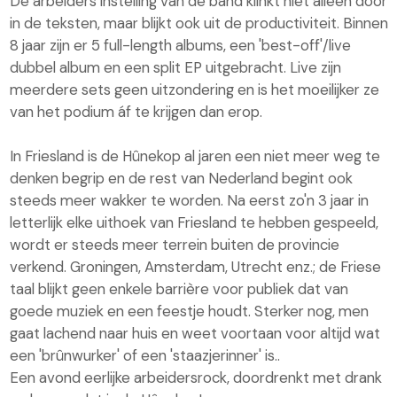
De arbeiders instelling van de band klinkt niet alleen door
in de teksten, maar blijkt ook uit de productiviteit. Binnen
8 jaar zijn er 5 full-length albums, een 'best-off'/live
dubbel album en een split EP uitgebracht. Live zijn
meerdere sets geen uitzondering en is het moeilijker ze
van het podium áf te krijgen dan erop.
In Friesland is de Hûnekop al jaren een niet meer weg te
denken begrip en de rest van Nederland begint ook
steeds meer wakker te worden. Na eerst zo'n 3 jaar in
letterlijk elke uithoek van Friesland te hebben gespeeld,
wordt er steeds meer terrein buiten de provincie
verkend. Groningen, Amsterdam, Utrecht enz.; de Friese
taal blijkt geen enkele barrière voor publiek dat van
goede muziek en een feestje houdt. Sterker nog, men
gaat lachend naar huis en weet voortaan voor altijd wat
een 'brûnwurker' of een 'staazjerinner' is..
Een avond eerlijke arbeidersrock, doordrenkt met drank