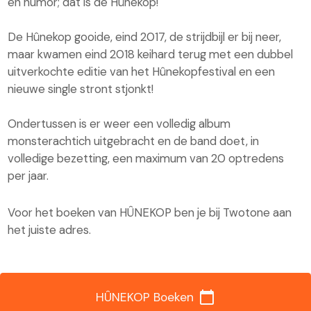
en humor; dat is de Hûnekop!
De Hûnekop gooide, eind 2017, de strijdbijl er bij neer,
maar kwamen eind 2018 keihard terug met een dubbel
uitverkochte editie van het Hûnekopfestival en een
nieuwe single stront stjonkt!
Ondertussen is er weer een volledig album
monsterachtich uitgebracht en de band doet, in
volledige bezetting, een maximum van 20 optredens
per jaar.
Voor het boeken van HÛNEKOP ben je bij Twotone aan
het juiste adres.
calendar_today
HÛNEKOP Boeken