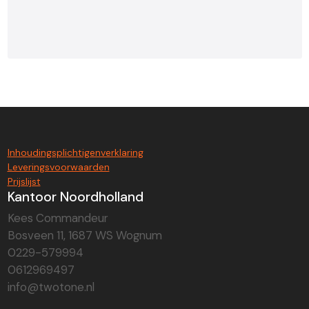
Inhoudingsplichtigenverklaring
Leveringsvoorwaarden
Prijslijst
Kantoor Noordholland
Kees Commandeur
Bosveen 11, 1687 WS Wognum
0229-579994
0612969497
info@twotone.nl