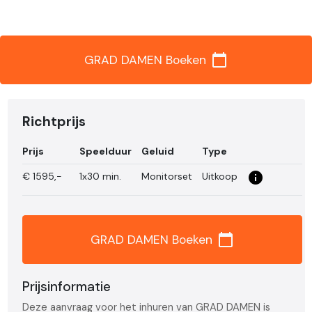
calendar_today
GRAD DAMEN Boeken
Richtprijs
Prijs
Speelduur
Geluid
Type
info_i
€
1595,-
1x30 min.
Monitorset
Uitkoop
calendar_today
GRAD DAMEN Boeken
Prijsinformatie
Deze aanvraag voor het inhuren van GRAD DAMEN is