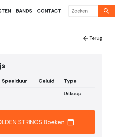
search
STEN
BANDS
CONTACT
arrow_back
Terug
js
Speelduur
Geluid
Type
Uitkoop
LDEN STRINGS Boeken
calendar_today