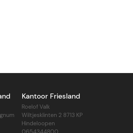
and
Kantoor Friesland
Roelof Valk
ognum
Wiltjesklinten 2 8713 KP
Hindeloopen
0654344800