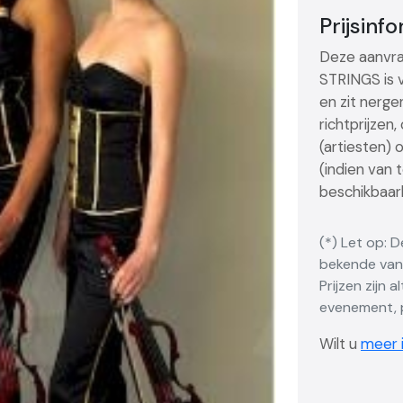
Prijsinf
Deze aanvra
STRINGS is v
en zit nerge
richtprijzen
(artiesten) 
(indien van 
beschikbaarh
(*) Let op: 
bekende vana
Prijzen zijn 
evenement, p
Wilt u
meer i