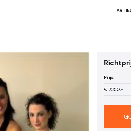
ARTIE
Richtpri
Prijs
€
2350,-
GO