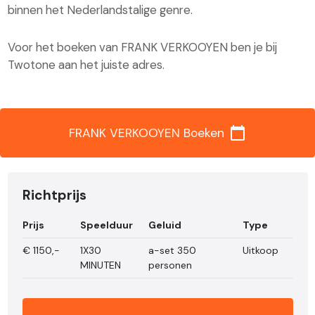
binnen het Nederlandstalige genre.
Voor het boeken van FRANK VERKOOYEN ben je bij
Twotone aan het juiste adres.
calendar_today
FRANK VERKOOYEN Boeken
Richtprijs
Prijs
Speelduur
Geluid
Type
€
1150,-
1X30
a-set 350
Uitkoop
MINUTEN
personen