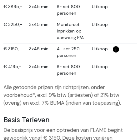
€
3895,-
3x45 min.
B- set 800
Uitkoop
personen
€
3250,-
3x45 min.
Monitorset
Uitkoop
inprikken op
aanwezig P/A
info_i
€
3150,-
3x45 min.
A- set 250
Uitkoop
personen
€
4195,-
3x45 min.
B- set 800
Uitkoop
personen
Alle getoonde prijzen zijn richtprijzen, onder
voorbehoud*, excl. 9% btw (artiesten) of 21% btw
(overig) en excl. 7% BUMA (indien van toepassing).
Basis Tarieven
De basisprijs voor een optreden van FLAME begint
gewoonlijk vanaf € 3150. Deze kosten variëren