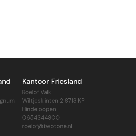
and
Kantoor Friesland
Roelof Valk
ognum
Wiltjesklinten 2 8713 KP
Hindeloopen
0654344800
roelof@twotone.nl