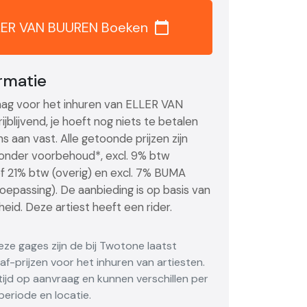
LER VAN BUUREN Boeken
calendar_today
ormatie
ag voor het inhuren van ELLER VAN
ijblijvend, je hoeft nog niets te betalen
ns aan vast. Alle getoonde prijzen zijn
, onder voorbehoud*, excl. 9% btw
of 21% btw (overig) en excl. 7% BUMA
toepassing). De aanbieding is op basis van
eid. Deze artiest heeft een rider.
Deze gages zijn de bij Twotone laatst
f-prijzen voor het inhuren van artiesten.
altijd op aanvraag en kunnen verschillen per
eriode en locatie.