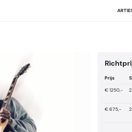
ARTIE
Richtpri
Prijs
S
€
1250,-
2
€
675,-
2