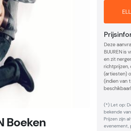
EL
Prijsinf
Deze aanvra
BUUREN is vr
en zit nerge
richtprijzen
(artiesten) 
(indien van 
beschikbaarh
(*) Let op: 
bekende vana
N Boeken
Prijzen zijn 
evenement, p