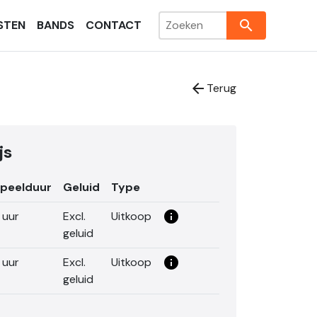
search
STEN
BANDS
CONTACT
arrow_back
Terug
js
peelduur
Geluid
Type
info_i
 uur
Excl.
Uitkoop
geluid
info_i
 uur
Excl.
Uitkoop
geluid