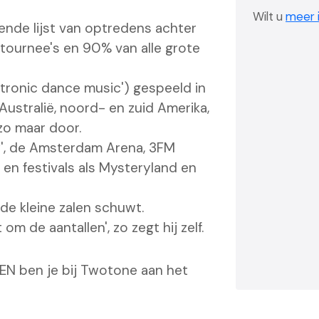
Wilt u
meer i
ende lijst van optredens achter
tournee's en 90% van alle grote
ctronic dance music') gespeeld in
Australië, noord- en zuid Amerika,
 zo maar door.
oy', de Amsterdam Arena, 3FM
i en festivals als Mysteryland en
de kleine zalen schuwt.
om de aantallen', zo zegt hij zelf.
N ben je bij Twotone aan het