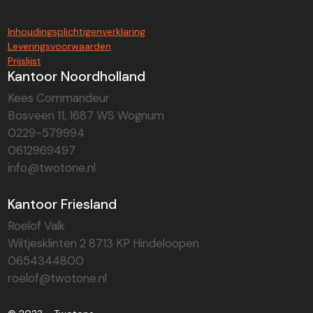
Inhoudingsplichtigenverklaring
Leveringsvoorwaarden
Prijslijst
Kantoor Noordholland
Kees Commandeur
Bosveen 11, 1687 WS Wognum
0229-579994
0612969497
info@twotone.nl
Kantoor Friesland
Roelof Valk
Wiltjesklinten 2 8713 KP Hindeloopen
0654344800
roelof@twotone.nl