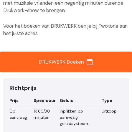
met muzikale vrienden een negentig minuten durende
Drukwerk-show te brengen.
Voor het boeken van DRUKWERK ben je bij Twotone aan
het juiste adres.
calendar_today
DRUKWERK Boeken
Richtprijs
Prijs
Speelduur
Geluid
Type
Op
1x 60/90
inprikken op
Uitkoop
aanvraag
minuten
aanwezig
geluidsysteem