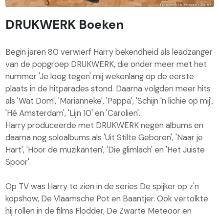
DRUKWERK Boeken
Begin jaren 80 verwierf Harry bekendheid als leadzanger
van de popgroep DRUKWERK, die onder meer met het
nummer 'Je loog tegen' mij wekenlang op de eerste
plaats in de hitparades stond. Daarna volgden meer hits
als 'Wat Dom', 'Marianneke', 'Pappa', 'Schijn 'n lichie op mij',
'Hé Amsterdam', 'Lijn 10' en 'Carolien'.
Harry produceerde met DRUKWERK negen albums en
daarna nog soloalbums als 'Uit Stilte Geboren', 'Naar je
Hart', 'Hoor de muzikanten', 'Die glimlach' en 'Het Juiste
Spoor'.
Op TV was Harry te zien in de series De spijker op z'n
kopshow, De Vlaamsche Pot en Baantjer. Ook vertolkte
hij rollen in de films Flodder, De Zwarte Meteoor en