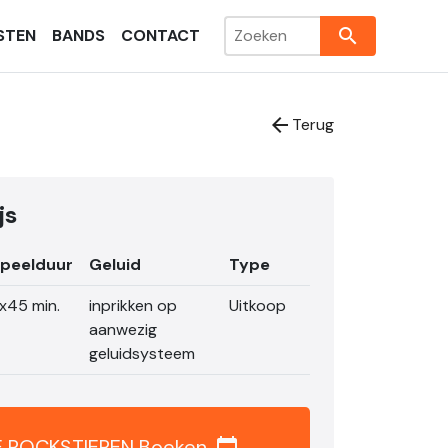
search
STEN
BANDS
CONTACT
arrow_back
Terug
js
peelduur
Geluid
Type
x45 min.
inprikken op
Uitkoop
aanwezig
geluidsysteem
 ROCKSTIEREN Boeken
calendar_today