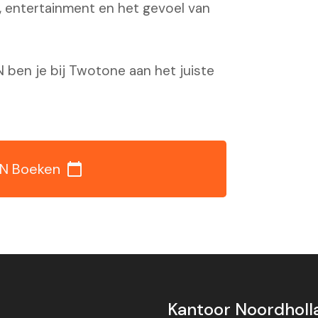
, entertainment en het gevoel van
ben je bij Twotone aan het juiste
N Boeken
calendar_today
Kantoor Noordholl