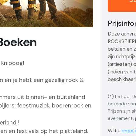
Prijsinf
Deze aanvra
Boeken
ROCKSTIEREN 
betalen en z
zijn richtpr
 knipoog!
(artiesten) 
(indien van 
beschikbaarh
 en je hebt een gezellig rock &
mmers uit binnen- en buitenland
(*) Let op: 
bekende vana
ijlers: feestmuziek, boerenrock en
Prijzen zijn 
evenement, p
rland!!
en en festivals op het platteland.
Wilt u
meer i