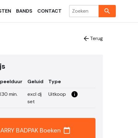
search
STEN
BANDS
CONTACT
arrow_back
Terug
js
peelduur
Geluid
Type
info_i
X30 min.
excl dj
Uitkoop
set
ARRY BADPAK Boeken
calendar_today