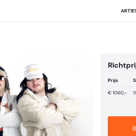
ARTIE
Richtpri
Prijs
S
€
1060,-
1
B