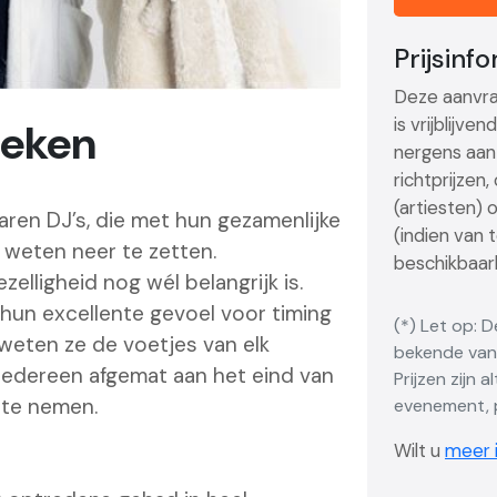
Prijsinf
Deze aanvra
is vrijblijve
eken
nergens aan 
richtprijzen
(artiesten) 
aren DJ’s, die met hun gezamenlijke
(indien van 
 weten neer te zetten.
beschikbaarh
elligheid nog wél belangrijk is.
 hun excellente gevoel voor timing
(*) Let op: 
weten ze de voetjes van elk
bekende vana
n iedereen afgemat aan het eind van
Prijzen zijn 
 te nemen.
evenement, p
Wilt u
meer i