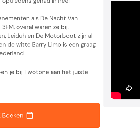
0 optredens gehad in heel
evenementen als De Nacht Van
3FM, overal waren ze bij.
en, Leiduh en De Motorboot zijn al
n de witte Barry Limo is een graag
ederland.
n je bij Twotone aan het juiste
 Boeken
calendar_today