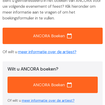
Bent u geïnteresseerd in het boeken van ANCORA voor
uw volgende evenement of feest? Klik hieronder om
meer informatie aan te vragen of om het
boekingsformulier in te vullen.
calendar_today
ANCORA Boeken
Of wilt u
meer informatie over de artiest?
Wilt u ANCORA boeken?
calendar_today
ANCORA Boeken
Of wilt u
meer informatie over de artiest?