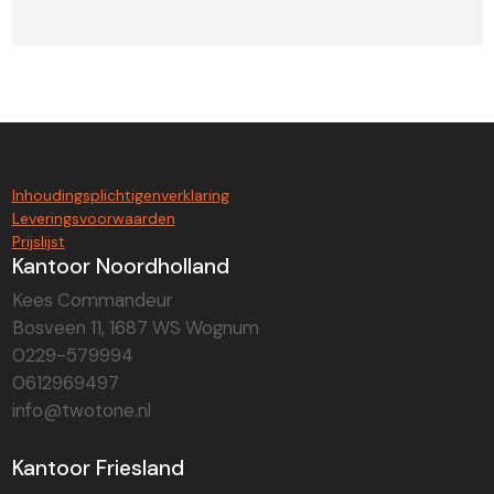
Inhoudingsplichtigenverklaring
Leveringsvoorwaarden
Prijslijst
Kantoor Noordholland
Kees Commandeur
Bosveen 11, 1687 WS Wognum
0229-579994
0612969497
info@twotone.nl
Kantoor Friesland