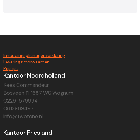
Inhoudingsplichtigenverklaring
Leveringsvoorwaarden
Prijslijst
Kantoor Noordholland
Kees Commandeur
Bosveen 11, 1687 WS Wognum
0229-579994
0612969497
info@twotone.nl
Kantoor Friesland